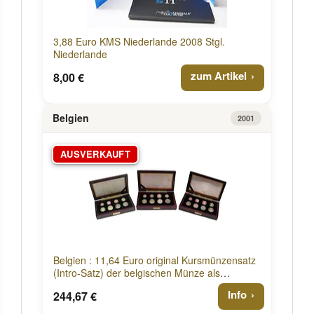
3,88 Euro KMS Niederlande 2008 Stgl.
Niederlande
zum Artikel
8,00 €
Belgien
2001
AUSVERKAUFT
Belgien : 11,64 Euro original Kursmünzensatz
(Intro-Satz) der belgischen Münze als
komplettes Set der Jahre 1999-2001- in
Info
244,67 €
Holzkassetten + Sammelkassette für die Jahre
1999-2003 2001 PP