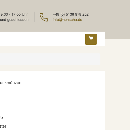
 9.00 - 17.00 Uhr
+49 (0) 5136 879 252
end geschlossen
info@honscha.de
denkmünzen
ro
ster