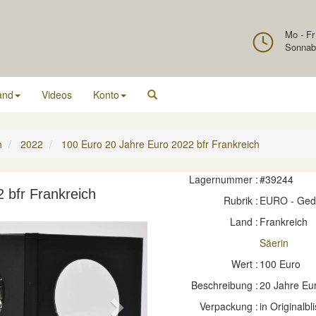
Mo - Fr
Sonnab
and
Videos
Konto
h
2022
100 Euro 20 Jahre Euro 2022 bfr Frankreich
Lagernummer :
#39244
 bfr Frankreich
Rubrik :
EURO - Ge
Land :
Frankreich
Säerin
Wert :
100 Euro
Beschreibung :
20 Jahre Eu
Verpackung :
in Originalbli
Next