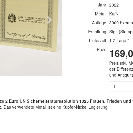
Jahr :
2022
Metall :
Ku/Ni
Next
Auflage :
3000 Exemp
Erhaltung :
Stgl. (Stemp
Lieferzeit :
1-2 Tage *
Preis :
169,0
Preis inkl. 
der Differe
und Antiqui
ze
2 Euro UN Sicherheitsratsresolution 1325 Frauen, Frieden und Si
. Das verwendete Metall ist eine Kupfer-Nickel Legierung.