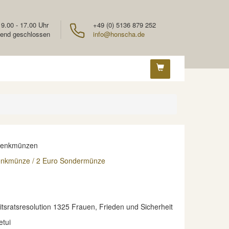
 9.00 - 17.00 Uhr
+49 (0) 5136 879 252
end geschlossen
info@honscha.de
denkmünzen
enkmünze / 2 Euro Sondermünze
tsratsresolution 1325 Frauen, Frieden und Sicherheit
etui