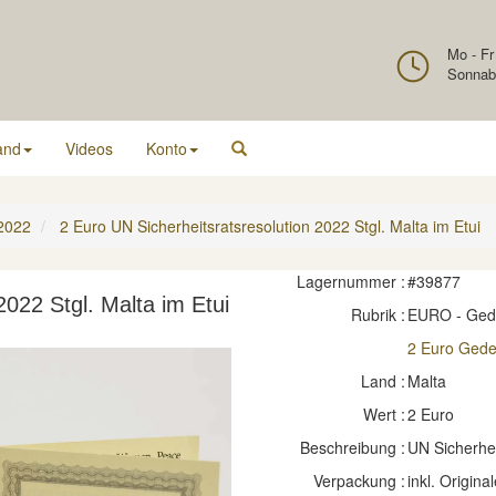
Mo - Fr
Sonnab
and
Videos
Konto
2022
2 Euro UN Sicherheitsratsresolution 2022 Stgl. Malta im Etui
Lagernummer :
#39877
2022 Stgl. Malta im Etui
Rubrik :
EURO - Ge
2 Euro Ged
Land :
Malta
Wert :
2 Euro
Beschreibung :
UN Sicherhei
Verpackung :
inkl. Original