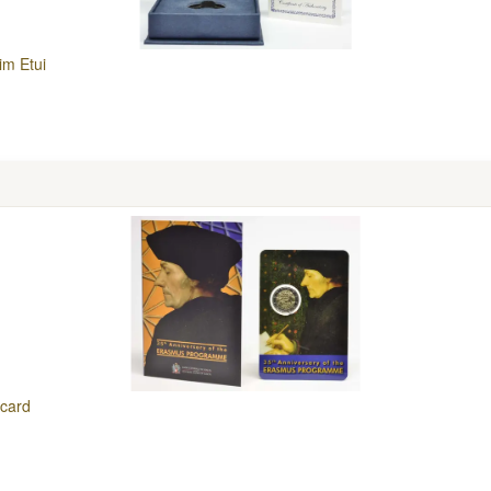
im Etui
ncard