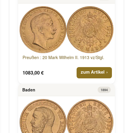
Preußen : 20 Mark Wilhelm II. 1913 vz/Stgl.
zum Artikel
1083,00 €
Baden
1894