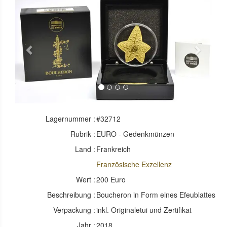
Previous
Next
Lagernummer :
#32712
Rubrik :
EURO - Gedenkmünzen
Land :
Frankreich
Französische Exzellenz
Wert :
200 Euro
Beschreibung :
Boucheron in Form eines Efeublattes
Verpackung :
inkl. Originaletui und Zertifikat
Jahr :
2018