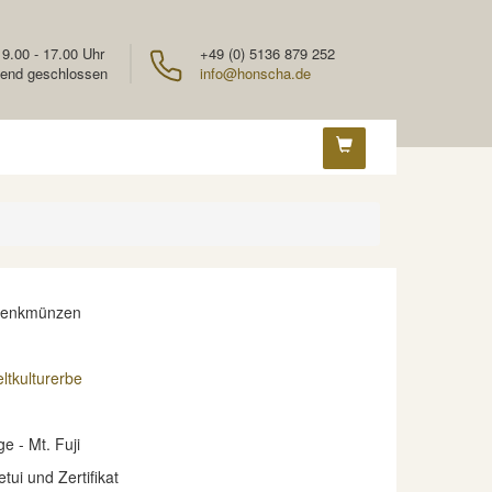
 9.00 - 17.00 Uhr
+49 (0) 5136 879 252
end geschlossen
info@honscha.de
denkmünzen
tkulturerbe
e - Mt. Fuji
etui und Zertifikat