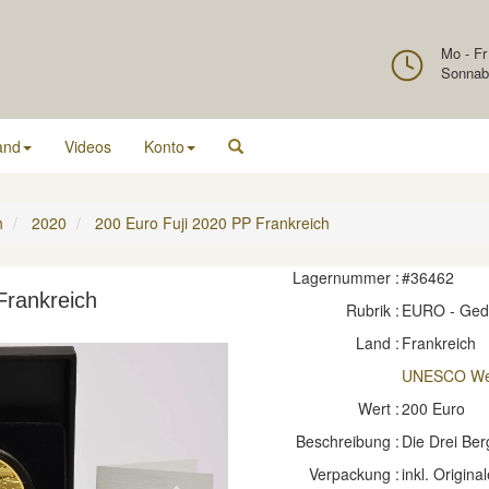
Mo - Fr
Sonnab
and
Videos
Konto
h
2020
200 Euro Fuji 2020 PP Frankreich
Lagernummer :
#36462
Frankreich
Rubrik :
EURO - Ge
Land :
Frankreich
UNESCO Wel
Wert :
200 Euro
Beschreibung :
Die Drei Berg
Verpackung :
inkl. Original