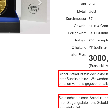
Next
Jahr :
2020
Metall :
Gold
Durchmesser :
37mm
Gewicht :
31.104 Gra
Feingewicht :
31.1 Gramm
Auflage :
750 Exempl
Erhaltung :
PP (polierte 
alter Preis :
3000,
(Preis inkl.
Dieser Artikel ist zur Zeit leider 
Ihrer Suchliste hinzu.Wir werde
erhalten von uns gegebenenfalls
Sie möchten diesen Artikel in Ih
Ihren Zugangsdaten ein. Sobald d
benachrichtigt.