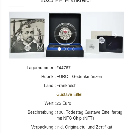
2023 PP Frankreich
Previous
Next
Lagernummer :
#44767
Rubrik :
EURO - Gedenkmünzen
Land :
Frankreich
Gustave Eiffel
Wert :
25 Euro
Beschreibung :
100. Todestag Gustave Eiffel farbig
mit NFC Chip (NFT)
Verpackung :
inkl. Originaletui und Zertifikat