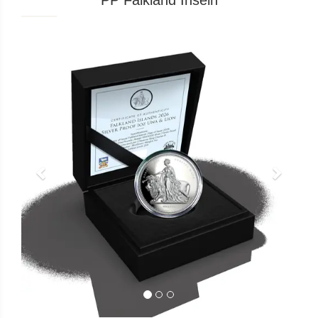
PP Falkland Inseln
Previous
Next