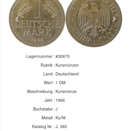
Previous
Next
Lagernummer :
#30675
Rubrik :
Kursmünzen
Land :
Deutschland
Wert :
1 DM
Beschreibung :
Kursmünze
Jahr :
1966
Buchstabe :
J
Metall :
Ku/Ni
Katalog Nr. :
J. 385