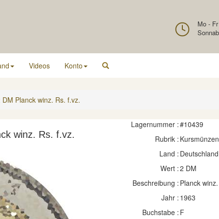
Mo - Fr
Sonnab
and
Videos
Konto
DM Planck winz. Rs. f.vz.
Lagernummer :
#10439
k winz. Rs. f.vz.
Rubrik :
Kursmünzen
Land :
Deutschland
Wert :
2 DM
Beschreibung :
Planck winz.
Jahr :
1963
Buchstabe :
F