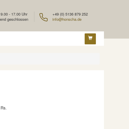
 9.00 - 17.00 Uhr
+49 (0) 5136 879 252
end geschlossen
info@honscha.de
 Rs.