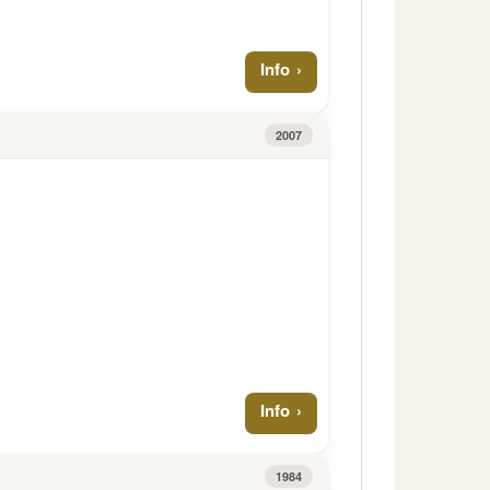
Info
2007
Info
1984