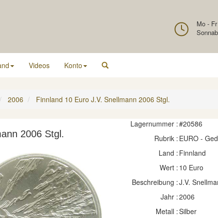
Mo - Fr
Sonnab
and
Videos
Konto
2006
Finnland 10 Euro J.V. Snellmann 2006 Stgl.
Lagernummer :
#20586
mann 2006 Stgl.
Rubrik :
EURO - Ge
Land :
Finnland
Wert :
10 Euro
Beschreibung :
J.V. Snellma
Jahr :
2006
Metall :
Silber