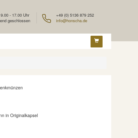
 9.00 - 17.00 Uhr
+49 (0) 5136 879 252
end geschlossen
info@honscha.de
denkmünzen
nn in Originalkapsel