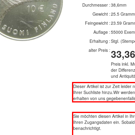
Durchmesser :
38,6mm
Gewicht :
25.5 Gramm
Feingewicht :
23.59 Gram
Auflage :
55000 Exem
Erhaltung :
Stgl. (Stemp
alter Preis :
33,36
Preis inkl. 
der Differe
und Antiqui
Dieser Artikel ist zur Zeit leider 
Ihrer Suchliste hinzu.Wir werde
erhalten von uns gegebenenfalls
Sie möchten diesen Artikel in Ih
Ihren Zugangsdaten ein. Sobald d
benachrichtigt.