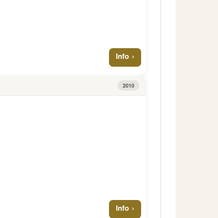
Info
2010
Info