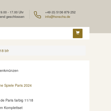
 9.00 - 17.00 Uhr
+49 (0) 5136 879 252
end geschlossen
info@honscha.de
18 bfr
denkmünzen
he Spiele Paris 2024
e Paris farbig 11/18
im Komplettset