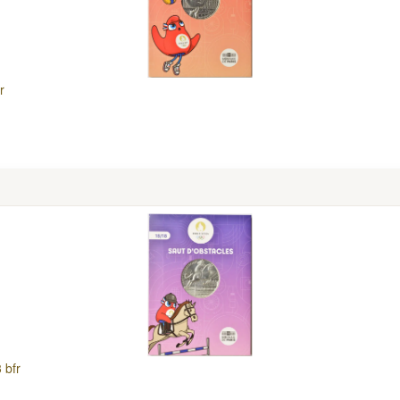
r
 bfr