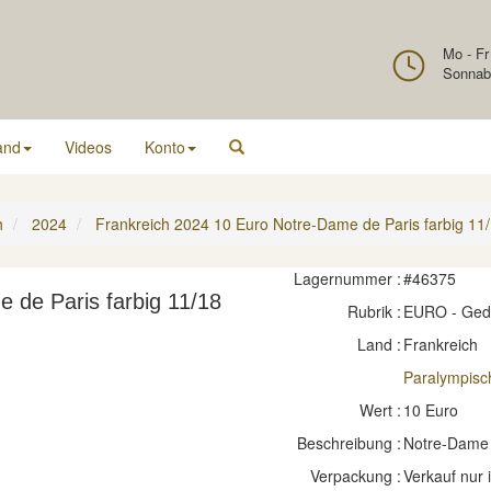
Mo - Fr
Sonnab
and
Videos
Konto
h
2024
Frankreich 2024 10 Euro Notre-Dame de Paris farbig 11/
Lagernummer :
#46375
 de Paris farbig 11/18
Rubrik :
EURO - Ge
Land :
Frankreich
Paralympisc
Wert :
10 Euro
Beschreibung :
Notre-Dame d
Verpackung :
Verkauf nur 