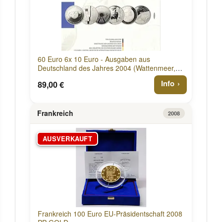
60 Euro 6x 10 Euro - Ausgaben aus
Deutschland des Jahres 2004 (Wattenmeer,
Bauhaus, Fußball WM, EU_Erweiterung, ISS,
Info
89,00 €
Mörike) 2004 PP Deutschland
Frankreich
2008
AUSVERKAUFT
Frankreich 100 Euro EU-Präsidentschaft 2008