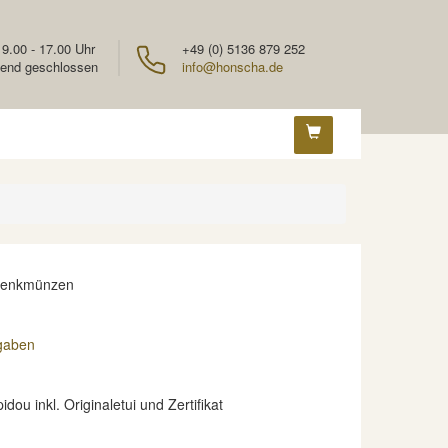
 9.00 - 17.00 Uhr
+49 (0) 5136 879 252
end geschlossen
info@honscha.de
denkmünzen
gaben
ou inkl. Originaletui und Zertifikat