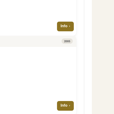
Info
2005
Info