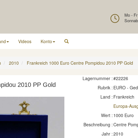
Mo - Fr
Sonnab
and
Videos
Konto
h
2010
Frankreich 1000 Euro Centre Pompidou 2010 PP Gold
Lagernummer :
#22226
mpidou 2010 PP Gold
Rubrik :
EURO - Ge
Land :
Frankreich
Europa-Aus
Wert :
1000 Euro
Beschreibung :
Centre Pompid
Jahr :
2010