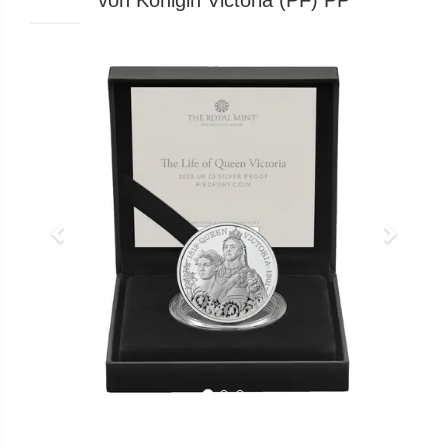
von Königin Victoria (PF) PP
Previous
Next