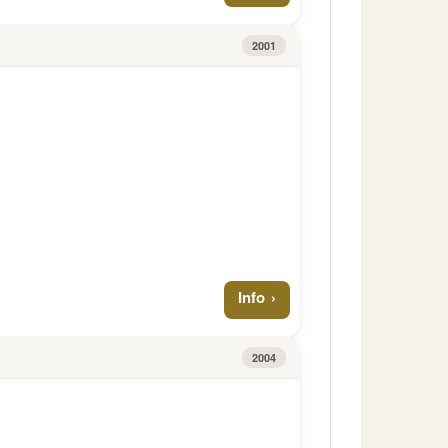
2001
Info
2004