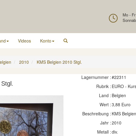
Mo - Fr
Sonnab
and
Videos
Konto
elgien
2010
KMS Belgien 2010 Stgl.
Lagernummer :
#22311
Stgl.
Rubrik :
EURO - Kur
Land :
Belgien
Wert :
3,88 Euro
Beschreibung :
KMS Belgie
Jahr :
2010
Metall :
div.