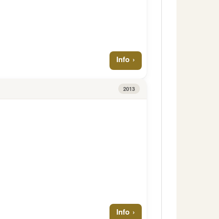
Info
2013
Info