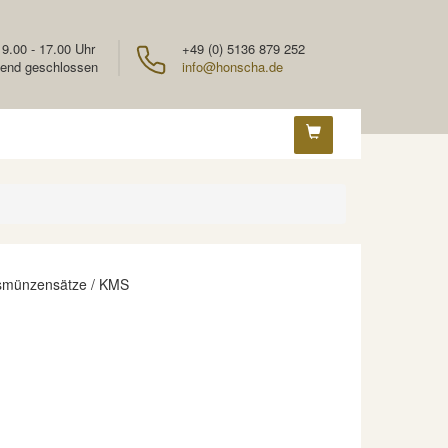
 9.00 - 17.00 Uhr
+49 (0) 5136 879 252
end geschlossen
info@honscha.de
smünzensätze / KMS
n