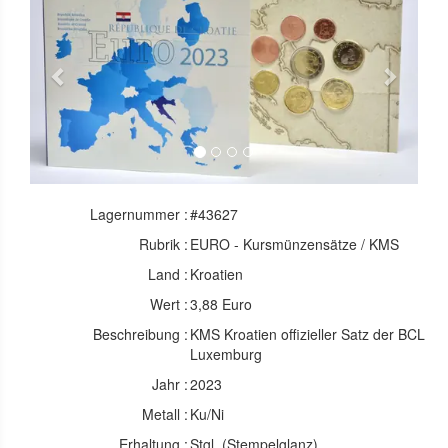
Previous
Next
Lagernummer :
#43627
Rubrik :
EURO - Kursmünzensätze / KMS
Land :
Kroatien
Wert :
3,88 Euro
Beschreibung :
KMS Kroatien offizieller Satz der BCL
Luxemburg
Jahr :
2023
Metall :
Ku/Ni
Erhaltung :
Stgl. (Stempelglanz)