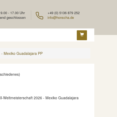
 9.00 - 17.00 Uhr
+49 (0) 5136 879 252
end geschlossen
info@honscha.de
 - Mexiko Guadalajara PP
rschiedenes)
l-Weltmeisterschaft 2026 - Mexiko Guadalajara