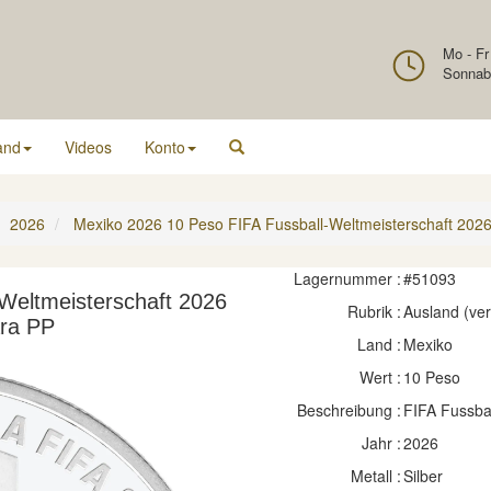
Mo - Fr
Sonnab
and
Videos
Konto
2026
Mexiko 2026 10 Peso FIFA Fussball-Weltmeisterschaft 2026
Lagernummer :
#51093
Weltmeisterschaft 2026
Rubrik :
Ausland (ve
ara PP
Land :
Mexiko
Wert :
10 Peso
Beschreibung :
FIFA Fussbal
Jahr :
2026
Metall :
Silber