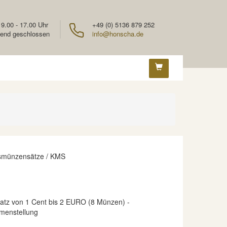
 9.00 - 17.00 Uhr
+49 (0) 5136 879 252
end geschlossen
info@honscha.de
smünzensätze / KMS
Satz von 1 Cent bis 2 EURO (8 Münzen) -
menstellung