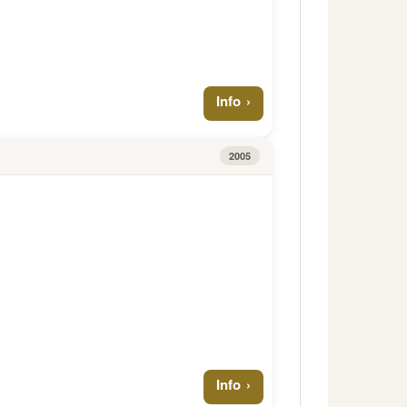
Info
2005
Info