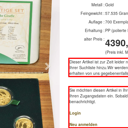
Metall :
Gold
Feingewicht :
57.535 Gra
Auflage :
700 Exempl
Erhaltung :
PP (polierte 
alter Preis :
4390,
(Preis inkl.
Dieser Artikel ist zur Zeit leider 
Next
Ihrer Suchliste hinzu.Wir werde
erhalten von uns gegebenenfalls
Sie möchten diesen Artikel in Ih
Ihren Zugangsdaten ein. Sobald d
benachrichtigt.
Login
Neu anmelden