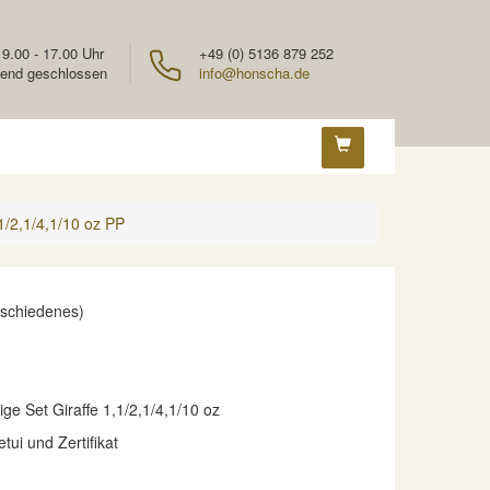
 9.00 - 17.00 Uhr
+49 (0) 5136 879 252
end geschlossen
info@honscha.de
1/2,1/4,1/10 oz PP
rschiedenes)
ige Set Giraffe 1,1/2,1/4,1/10 oz
etui und Zertifikat