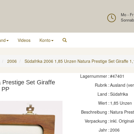
Mo - Fr
Sonnab
and
Videos
Konto
2006
Südafrika 2006 1,85 Unzen Natura Prestige Set Giraffe 1,
Lagernummer :
#47401
Prestige Set Giraffe
Rubrik :
Ausland (ve
z PP
Land :
Südafrika
Wert :
1,85 Unzen
Beschreibung :
Natura Prest
Verpackung :
inkl. Original
Jahr :
2006