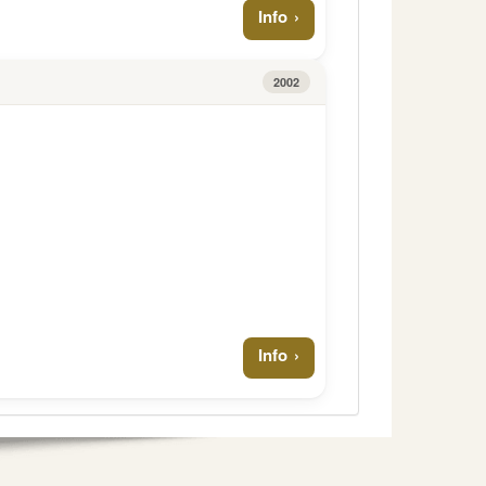
Info
2002
Info