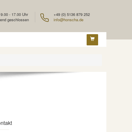
 9.00 - 17.00 Uhr
+49 (0) 5136 879 252
end geschlossen
info@honscha.de
ntakt