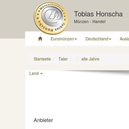
Tobias Honscha
Münzen - Handel
Euromünzen
Deutschland
Ausl
Startseite
Taler
alle Jahre
Land
Anbieter