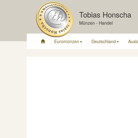
Tobias Honscha
Münzen - Handel
Euromünzen
Deutschland
Ausl