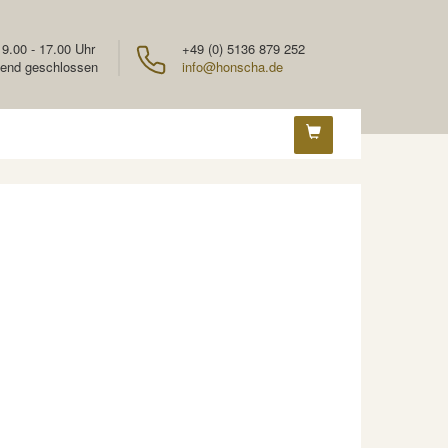
 9.00 - 17.00 Uhr
+49 (0) 5136 879 252
end geschlossen
info@honscha.de