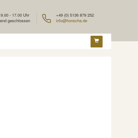
 9.00 - 17.00 Uhr
+49 (0) 5136 879 252
end geschlossen
info@honscha.de