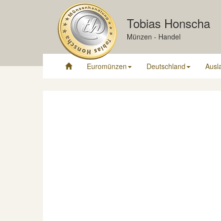
Tobias Honscha
Münzen - Handel
Euromünzen
Deutschland
Ausl