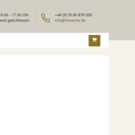
 9.00 - 17.00 Uhr
+49 (0) 5136 879 252
end geschlossen
info@honscha.de