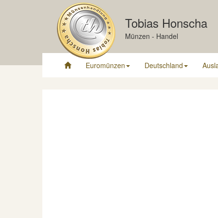
Tobias Honscha
Münzen - Handel
Euromünzen
Deutschland
Ausl