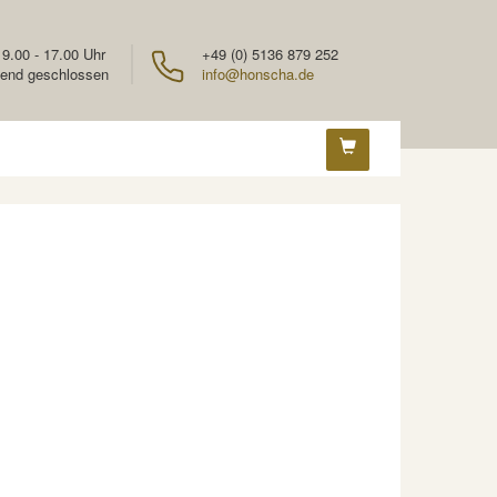
 9.00 - 17.00 Uhr
+49 (0) 5136 879 252
end geschlossen
info@honscha.de