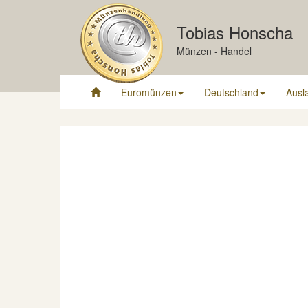
Tobias Honscha
Münzen - Handel
Euromünzen
Deutschland
Ausl