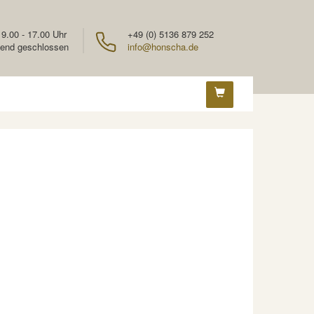
 9.00 - 17.00 Uhr
+49 (0) 5136 879 252
end geschlossen
info@honscha.de