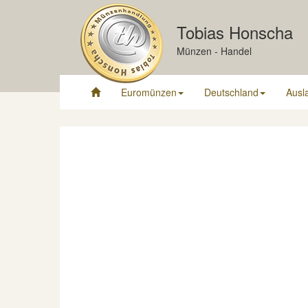
Tobias Honscha
Münzen - Handel
Euromünzen
Deutschland
Ausl