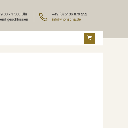
 9.00 - 17.00 Uhr
+49 (0) 5136 879 252
end geschlossen
info@honscha.de