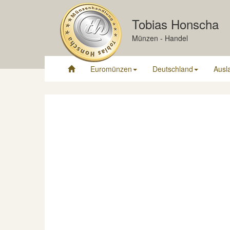
Tobias Honscha
Münzen - Handel
Euromünzen
Deutschland
Ausl