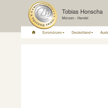
Tobias Honscha
Münzen - Handel
Euromünzen
Deutschland
Ausl