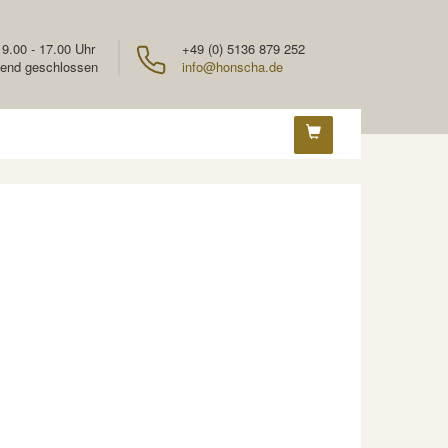
 9.00 - 17.00 Uhr
+49 (0) 5136 879 252
end geschlossen
info@honscha.de