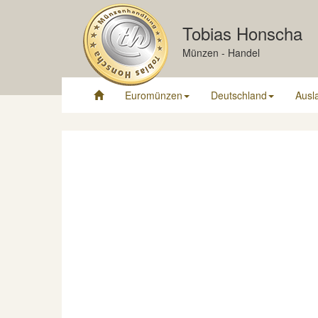
Tobias Honscha
Münzen - Handel
Euromünzen
Deutschland
Ausl