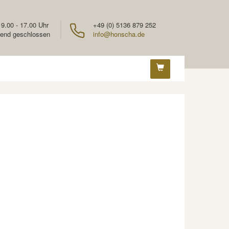
 9.00 - 17.00 Uhr
+49 (0) 5136 879 252
end geschlossen
info@honscha.de