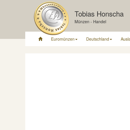
Tobias Honscha
Münzen - Handel
Euromünzen
Deutschland
Ausl