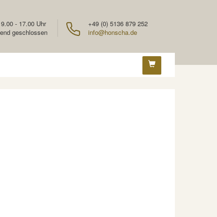
 9.00 - 17.00 Uhr
+49 (0) 5136 879 252
end geschlossen
info@honscha.de