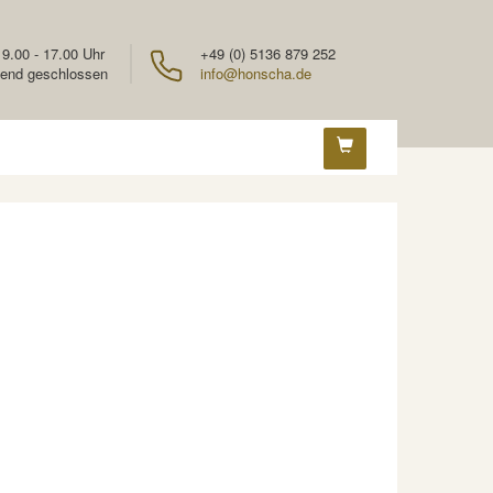
 9.00 - 17.00 Uhr
+49 (0) 5136 879 252
end geschlossen
info@honscha.de