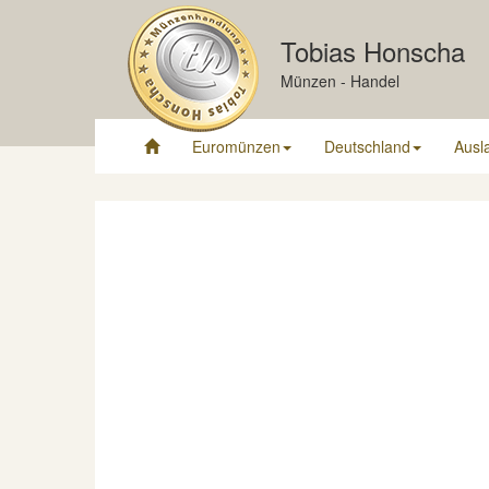
Tobias Honscha
Münzen - Handel
Euromünzen
Deutschland
Ausl