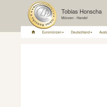
Tobias Honscha
Münzen - Handel
Euromünzen
Deutschland
Ausl