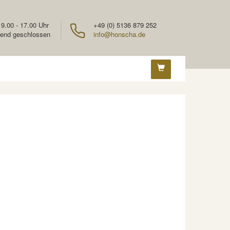
 9.00 - 17.00 Uhr
+49 (0) 5136 879 252
end geschlossen
info@honscha.de