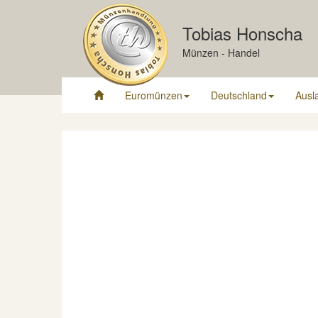
Tobias Honscha
Münzen - Handel
Euromünzen
Deutschland
Ausl