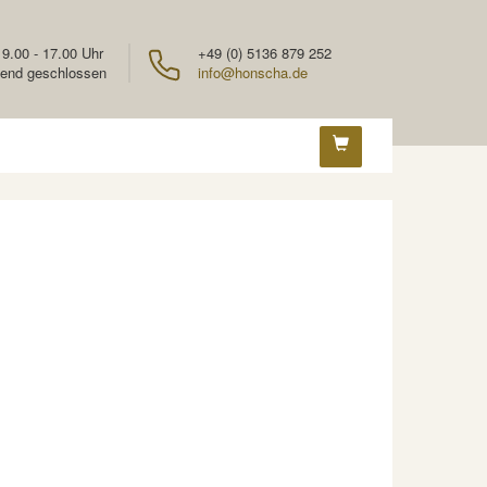
 9.00 - 17.00 Uhr
+49 (0) 5136 879 252
end geschlossen
info@honscha.de