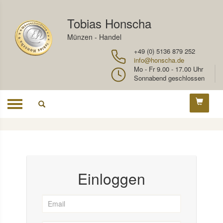
Tobias Honscha
Münzen - Handel
+49 (0) 5136 879 252
info@honscha.de
Mo - Fr 9.00 - 17.00 Uhr
Sonnabend geschlossen
Toggle
navigation
Einloggen