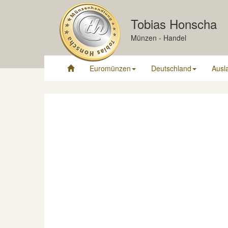
Tobias Honscha
Münzen - Handel
Euromünzen
Deutschland
Ausl