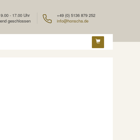
 9.00 - 17.00 Uhr
+49 (0) 5136 879 252
end geschlossen
info@honscha.de