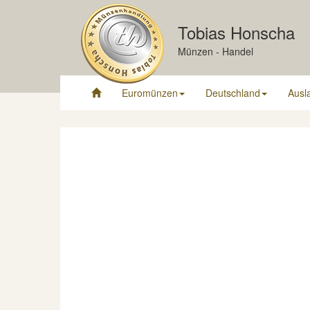
Tobias Honscha
Münzen - Handel
Euromünzen
Deutschland
Ausl