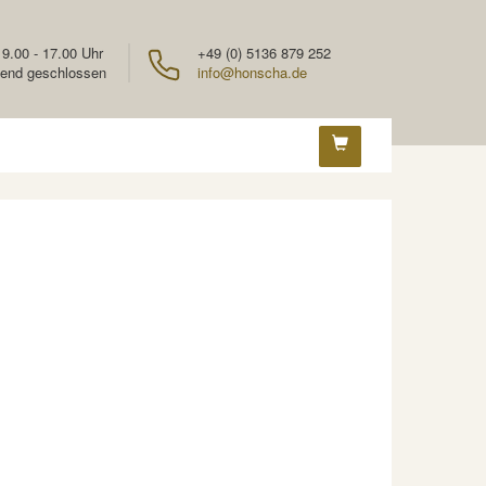
 9.00 - 17.00 Uhr
+49 (0) 5136 879 252
end geschlossen
info@honscha.de