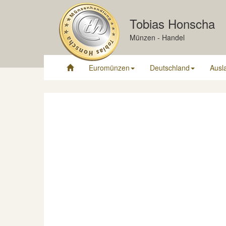
Tobias Honscha
Münzen - Handel
Euromünzen
Deutschland
Ausl