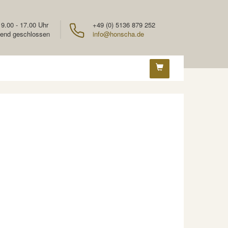
 9.00 - 17.00 Uhr
+49 (0) 5136 879 252
end geschlossen
info@honscha.de