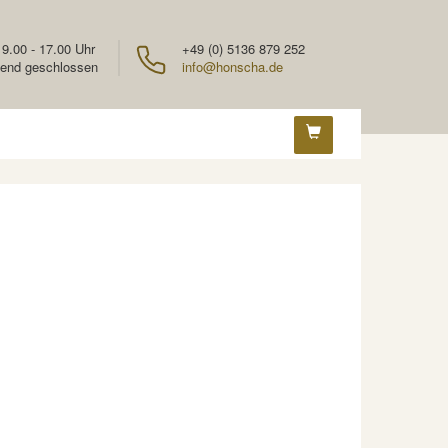
 9.00 - 17.00 Uhr
+49 (0) 5136 879 252
end geschlossen
info@honscha.de