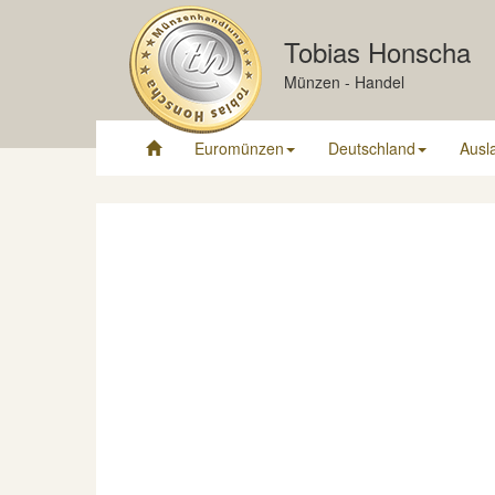
Tobias Honscha
Münzen - Handel
Euromünzen
Deutschland
Ausl