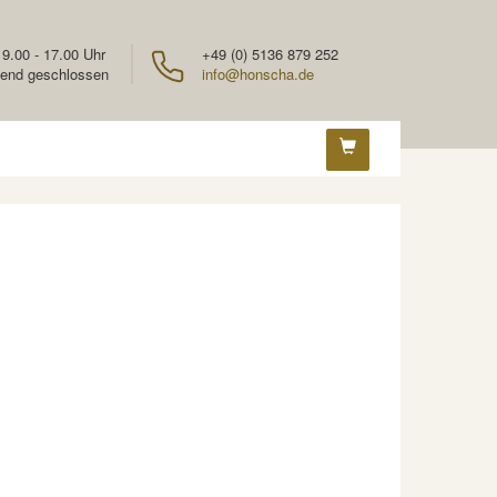
 9.00 - 17.00 Uhr
+49 (0) 5136 879 252
end geschlossen
info@honscha.de