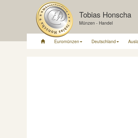
Tobias Honscha
Münzen - Handel
Euromünzen
Deutschland
Ausl