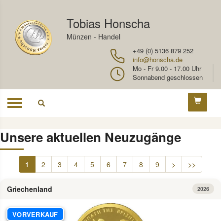
Tobias Honscha
Münzen - Handel
+49 (0) 5136 879 252
info@honscha.de
Mo - Fr 9.00 - 17.00 Uhr
Sonnabend geschlossen
Toggle
navigation
Unsere aktuellen Neuzugänge
1
2
3
4
5
6
7
8
9
>
>>
Griechenland
2026
VORVERKAUF