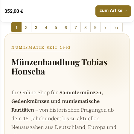
zum Artikel
352,00 €
1
2
3
4
5
6
7
8
9
>
>>
NUMISMATIK SEIT 1992
Münzenhandlung Tobias
Honscha
Ihr Online-Shop für
Sammlermünzen,
Gedenkmünzen und numismatische
Raritäten
– von historischen Prägungen ab
dem 16. Jahrhundert bis zu aktuellen
Neuausgaben aus Deutschland, Europa und