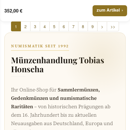
zum Artikel
352,00 €
1
2
3
4
5
6
7
8
9
>
>>
NUMISMATIK SEIT 1992
Münzenhandlung Tobias
Honscha
Ihr Online-Shop für
Sammlermünzen,
Gedenkmünzen und numismatische
Raritäten
– von historischen Prägungen ab
dem 16. Jahrhundert bis zu aktuellen
Neuausgaben aus Deutschland, Europa und