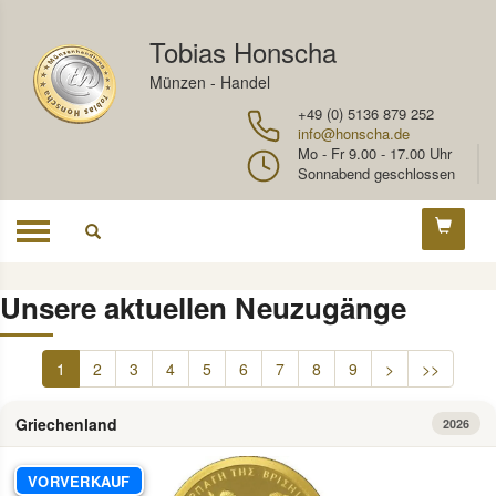
Tobias Honscha
Münzen - Handel
+49 (0) 5136 879 252
info@honscha.de
Mo - Fr 9.00 - 17.00 Uhr
Sonnabend geschlossen
Toggle
navigation
Unsere aktuellen Neuzugänge
1
2
3
4
5
6
7
8
9
>
>>
Griechenland
2026
VORVERKAUF