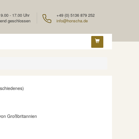
 9.00 - 17.00 Uhr
+49 (0) 5136 879 252
end geschlossen
info@honscha.de
rschiedenes)
on Großbritannien