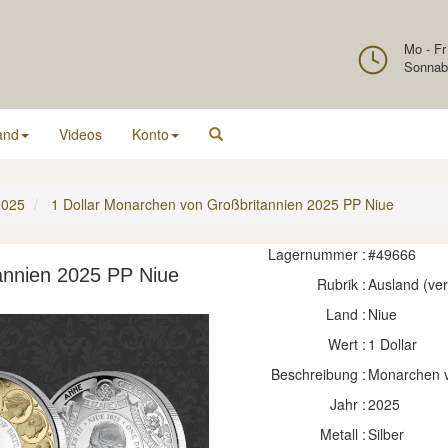
Mo - Fr
Sonnab
and
Videos
Konto
2025
1 Dollar Monarchen von Großbritannien 2025 PP Niue
Lagernummer :
#49666
annien 2025 PP Niue
Rubrik :
Ausland (ve
Land :
Niue
Wert :
1 Dollar
Beschreibung :
Monarchen v
Jahr :
2025
Metall :
Silber