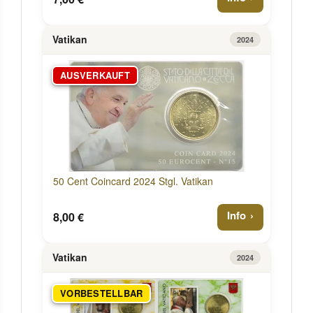
Vatikan
2024
AUSVERKAUFT
50 Cent Coincard 2024 Stgl. Vatikan
Info
8,00 €
Vatikan
2024
VORBESTELLBAR