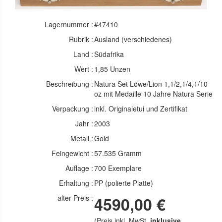
Lagernummer :
#47410
Rubrik :
Ausland (verschiedenes)
Land :
Südafrika
Wert :
1,85 Unzen
Beschreibung :
Natura Set Löwe/Lion 1,1/2,1/4,1/10
oz mit Medaille 10 Jahre Natura Serie
Verpackung :
inkl. Originaletui und Zertifikat
Jahr :
2003
Metall :
Gold
Feingewicht :
57.535 Gramm
Auflage :
700 Exemplare
Erhaltung :
PP (polierte Platte)
alter Preis :
4590,00 €
(Preis inkl. MwSt.
inklusive