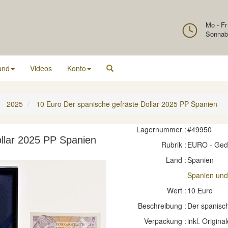
Mo - Fr
Sonnab
and
Videos
Konto
2025
10 Euro Der spanische gefräste Dollar 2025 PP Spanien
Lagernummer :
#49950
ollar 2025 PP Spanien
Rubrik :
EURO - Ge
Land :
Spanien
Spanien und 
Wert :
10 Euro
Beschreibung :
Der spanisch
Verpackung :
inkl. Original
Next