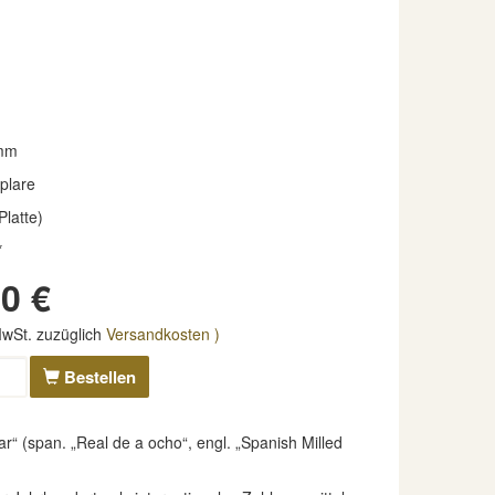
mm
plare
Platte)
*
0 €
 MwSt. zuzüglich
Versandkosten )
Bestellen
 (span. „Real de a ocho“, engl. „Spanish Milled