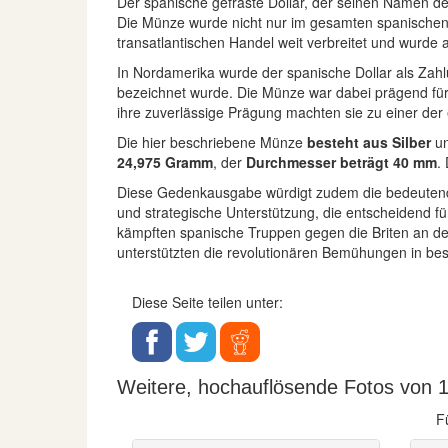
Der spanische gefräste Dollar, der seinen Namen de
Die Münze wurde nicht nur im gesamten spanischen 
transatlantischen Handel weit verbreitet und wurde 
In Nordamerika wurde der spanische Dollar als Zahlu
bezeichnet wurde. Die Münze war dabei prägend für 
ihre zuverlässige Prägung machten sie zu einer der
Die hier beschriebene Münze
besteht aus Silber
un
24,975 Gramm
, der
Durchmesser beträgt 40 mm
.
Diese Gedenkausgabe würdigt zudem die bedeutende, 
und strategische Unterstützung, die entscheidend f
kämpften spanische Truppen gegen die Briten an der
unterstützten die revolutionären Bemühungen in be
Diese Seite teilen unter:
Weitere, hochauflösende Fotos von 1
F