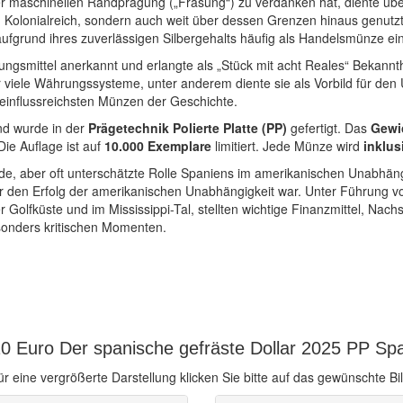
r maschinellen Randprägung („Fräsung“) zu verdanken hat, diente über
Kolonialreich, sondern auch weit über dessen Grenzen hinaus genutzt
aufgrund ihres zuverlässigen Silbergehalts häufig als Handelsmünze ei
ngsmittel anerkannt und erlangte als „Stück mit acht Reales“ Bekannthe
viele Währungssysteme, unter anderem diente sie als Vorbild für den 
 einflussreichsten Münzen der Geschichte.
d wurde in der
Prägetechnik Polierte Platte (PP)
gefertigt. Das
Gewi
 Die Auflage ist auf
10.000 Exemplare
limitiert. Jede Münze wird
inklus
aber oft unterschätzte Rolle Spaniens im amerikanischen Unabhängigkei
ür den Erfolg der amerikanischen Unabhängigkeit war. Unter Führung v
 Golfküste und im Mississippi-Tal, stellten wichtige Finanzmittel, Na
sonders kritischen Momenten.
0 Euro Der spanische gefräste Dollar 2025 PP Spa
ür eine vergrößerte Darstellung klicken Sie bitte auf das gewünschte Bil