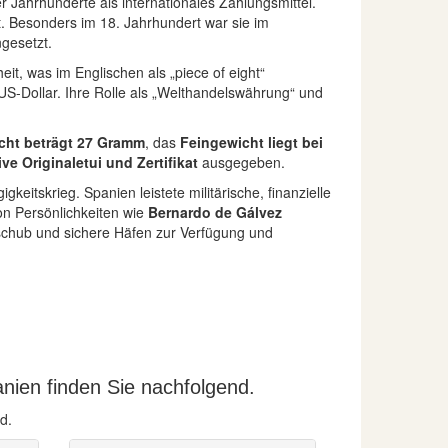
 Jahrhunderte als internationales Zahlungsmittel.
. Besonders im 18. Jahrhundert war sie im
ngesetzt.
it, was im Englischen als „piece of eight“
US-Dollar. Ihre Rolle als „Welthandelswährung“ und
cht beträgt 27 Gramm
, das
Feingewicht liegt bei
ive Originaletui und Zertifikat
ausgegeben.
tskrieg. Spanien leistete militärische, finanzielle
on Persönlichkeiten wie
Bernardo de Gálvez
chschub und sichere Häfen zur Verfügung und
nien finden Sie nachfolgend.
d.