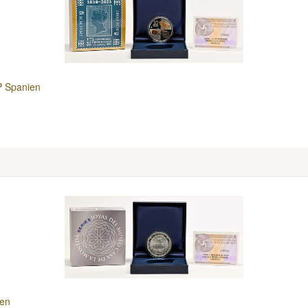
P Spanien
ien