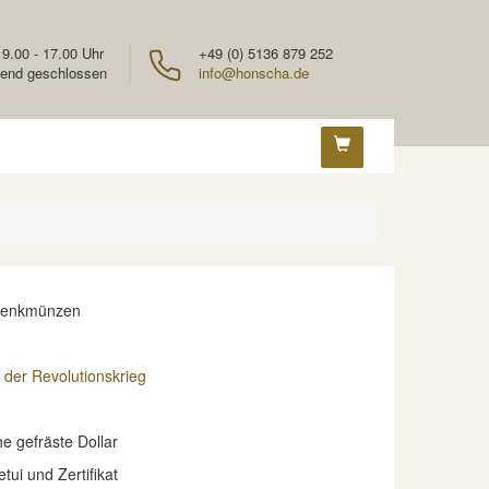
 9.00 - 17.00 Uhr
+49 (0) 5136 879 252
end geschlossen
info@honscha.de
denkmünzen
der Revolutionskrieg
e gefräste Dollar
etui und Zertifikat