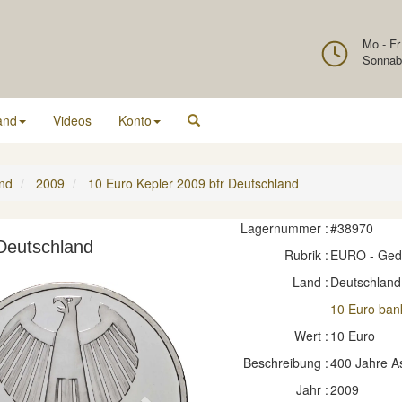
Mo - Fr
Sonnab
and
Videos
Konto
nd
2009
10 Euro Kepler 2009 bfr Deutschland
Lagernummer :
#38970
 Deutschland
Rubrik :
EURO - Ge
Land :
Deutschland
10 Euro bank
Wert :
10 Euro
Beschreibung :
400 Jahre A
Jahr :
2009