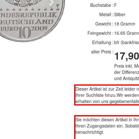
Next
Buchstabe :
F
Metall :
Silber
Gewicht :
18 Gramm
Feingewicht :
16.65 Gram
Erhaltung :
bfr (bankfris
alter Preis :
17,90
Preis inkl. 
der Differe
und Antiqui
Dieser Artikel ist zur Zeit leider 
Ihrer Suchliste hinzu.Wir werde
erhalten von uns gegebenenfalls
Sie möchten diesen Artikel in Ih
Ihren Zugangsdaten ein. Sobald d
benachrichtigt.