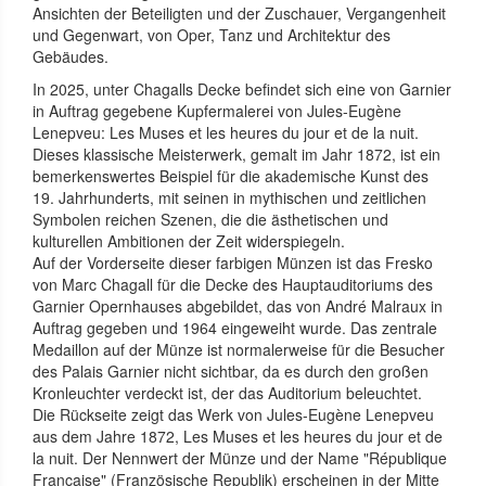
Ansichten der Beteiligten und der Zuschauer, Vergangenheit
und Gegenwart, von Oper, Tanz und Architektur des
Gebäudes.
In 2025, unter Chagalls Decke befindet sich eine von Garnier
in Auftrag gegebene Kupfermalerei von Jules-Eugène
Lenepveu: Les Muses et les heures du jour et de la nuit.
Dieses klassische Meisterwerk, gemalt im Jahr 1872, ist ein
bemerkenswertes Beispiel für die akademische Kunst des
19. Jahrhunderts, mit seinen in mythischen und zeitlichen
Symbolen reichen Szenen, die die ästhetischen und
kulturellen Ambitionen der Zeit widerspiegeln.
Auf der Vorderseite dieser farbigen Münzen ist das Fresko
von Marc Chagall für die Decke des Hauptauditoriums des
Garnier Opernhauses abgebildet, das von André Malraux in
Auftrag gegeben und 1964 eingeweiht wurde. Das zentrale
Medaillon auf der Münze ist normalerweise für die Besucher
des Palais Garnier nicht sichtbar, da es durch den großen
Kronleuchter verdeckt ist, der das Auditorium beleuchtet.
Die Rückseite zeigt das Werk von Jules-Eugène Lenepveu
aus dem Jahre 1872, Les Muses et les heures du jour et de
la nuit. Der Nennwert der Münze und der Name "République
Française" (Französische Republik) erscheinen in der Mitte