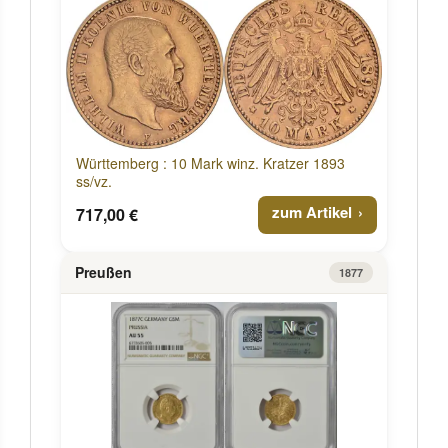
Württemberg : 10 Mark winz. Kratzer 1893
ss/vz.
zum Artikel
717,00 €
Preußen
1877