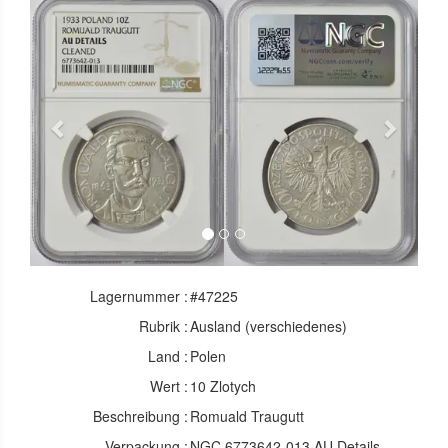
Previous
Next
Lagernummer :
#47225
Rubrik :
Ausland (verschiedenes)
Land :
Polen
Wert :
10 Zlotych
Beschreibung :
Romuald Traugutt
Verpackung :
NGC 6773642-013 AU Details