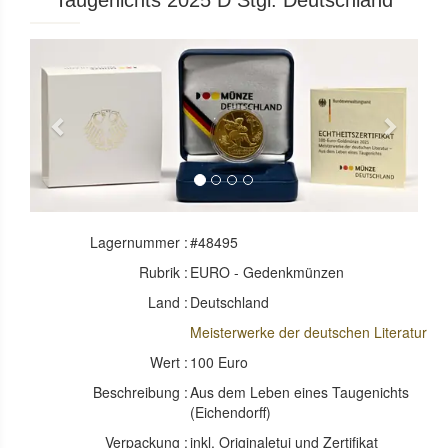
Taugenichts 2025 D Stgl. Deutschland
Previous
Next
Lagernummer :
#48495
Rubrik :
EURO - Gedenkmünzen
Land :
Deutschland
Meisterwerke der deutschen Literatur
Wert :
100 Euro
Beschreibung :
Aus dem Leben eines Taugenichts
(Eichendorff)
Verpackung :
inkl. Originaletui und Zertifikat